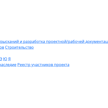
зысканий и разработка проектной/рабочей документа
ов
Строительство
Э
Ю
Я
наследие
Реестр участников проекта