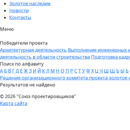
Золотое наследие
Новости
Контакты
Меню
Победители проекта
Архитектурная деятельность
Выполнение инженерных и
деятельность в области строительства
Подготовка кадр
Поиск по алфавиту
А
Б
В
Г
Д
Е
Ж
З
И
Й
К
Л
М
Н
О
П
Р
С
Т
У
Ф
Х
Ц
Ч
Ш
Щ
Ъ
Ы
Ь
Решение организационного комитета проекта золотое 
Результатов не найдено
© 2026 "Союз проектировщиков"
Карта сайта