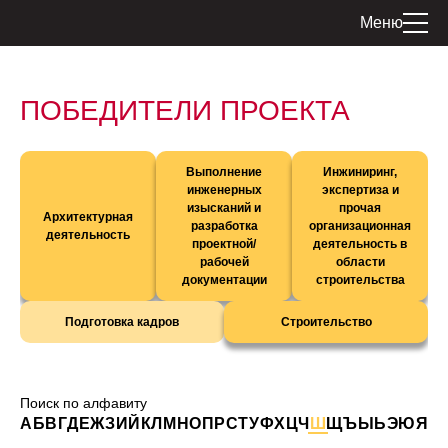
Меню
ПОБЕДИТЕЛИ ПРОЕКТА
Выполнение
Инжиниринг,
инженерных
экспертиза и
изысканий и
прочая
Архитектурная
разработка
организационная
деятельность
проектной/
деятельность в
рабочей
области
документации
строительства
Подготовка кадров
Строительство
Поиск по алфавиту
А
Б
В
Г
Д
Е
Ж
З
И
Й
К
Л
М
Н
О
П
Р
С
Т
У
Ф
Х
Ц
Ч
Ш
Щ
Ъ
Ы
Ь
Э
Ю
Я